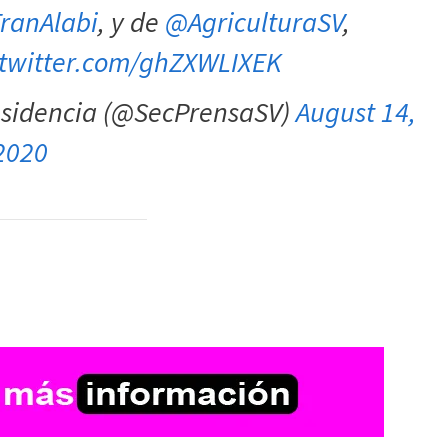
ranAlabi
, y de
@AgriculturaSV
,
.twitter.com/ghZXWLIXEK
residencia (@SecPrensaSV)
August 14,
2020