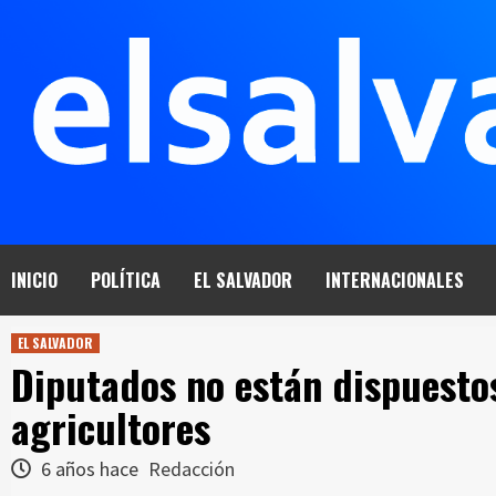
Saltar
al
contenido
INICIO
POLÍTICA
EL SALVADOR
INTERNACIONALES
EL SALVADOR
Diputados no están dispuestos
agricultores
6 años hace
Redacción