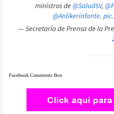
ministros de
@SaludSV
,
@F
@Anlikerinfante
.
pic
— Secretaría de Prensa de la P
Facebook Comments Box