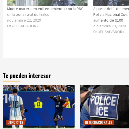
Muere marero en enfrentamiento con la PNC
A partir del 1 de en
en la zona rural de Izalco
Policía Nacional Civi
noviembre 22, 2020
aumento de $100
En «EL SALVADOR»
diciembre 29, 2020
En «EL SALVADOR»
Te pueden interesar
DEPORTES
INTERNACIONALES