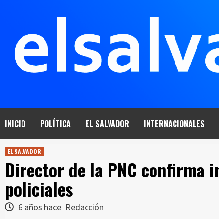
Saltar
al
contenido
INICIO
POLÍTICA
EL SALVADOR
INTERNACIONALES
EL SALVADOR
Director de la PNC confirma 
policiales
6 años hace
Redacción