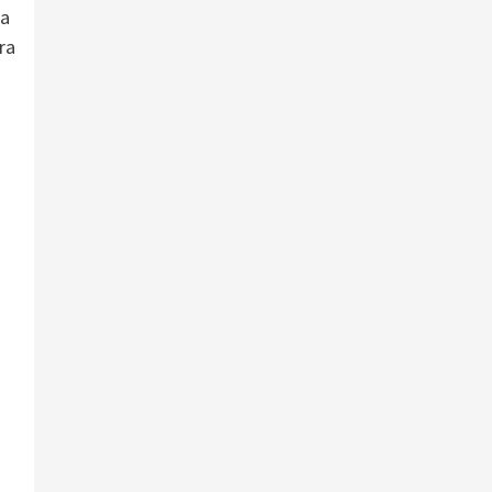
la
ra