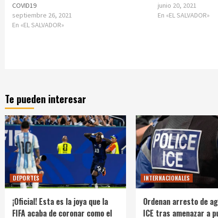
COVID19
junio 20, 2021
septiembre 26, 2021
En «EL SALVADOR»
En «EL SALVADOR»
Te pueden interesar
DEPORTES
INTERNACIONALES
¡Oficial! Esta es la joya que la
Ordenan arresto de ag
FIFA acaba de coronar como el
ICE tras amenazar a p