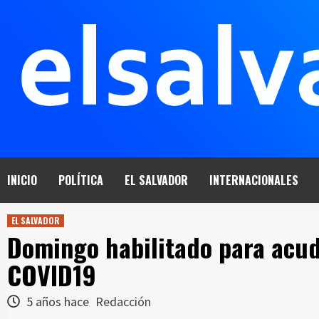
Saltar
al
contenido
INICIO
POLÍTICA
EL SALVADOR
INTERNACIONALES
EL SALVADOR
Domingo habilitado para acud
COVID19
5 años hace
Redacción