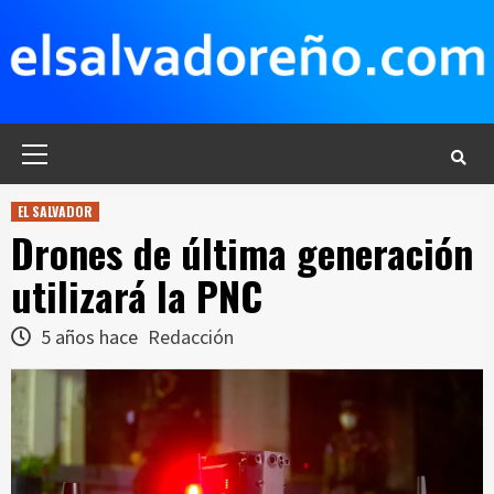
Saltar
al
contenido
Menú
principal
EL SALVADOR
Drones de última generación
utilizará la PNC
5 años hace
Redacción