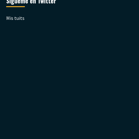
Sígueme en Twitter
Mis tuits