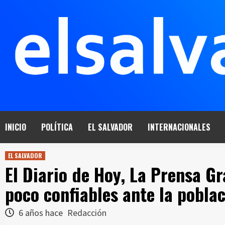
Saltar
al
contenido
INICIO
POLÍTICA
EL SALVADOR
INTERNACIONALES
EL SALVADOR
El Diario de Hoy, La Prensa Gr
poco confiables ante la pobla
6 años hace
Redacción