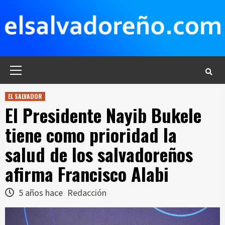
Saltar
al
contenido
Menú
principal
EL SALVADOR
El Presidente Nayib Bukele
tiene como prioridad la
salud de los salvadoreños
afirma Francisco Alabi
5 años hace
Redacción