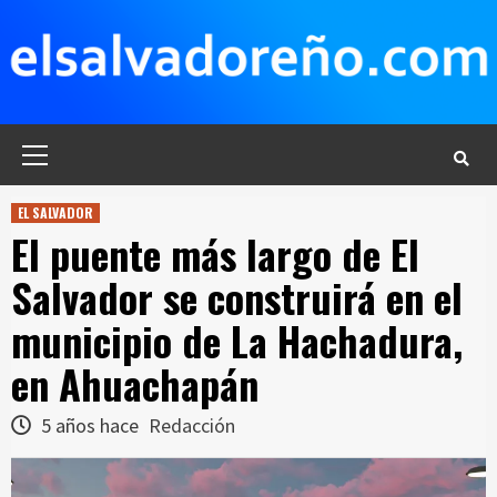
Saltar
al
contenido
Menú
principal
EL SALVADOR
El puente más largo de El
Salvador se construirá en el
municipio de La Hachadura,
en Ahuachapán
5 años hace
Redacción