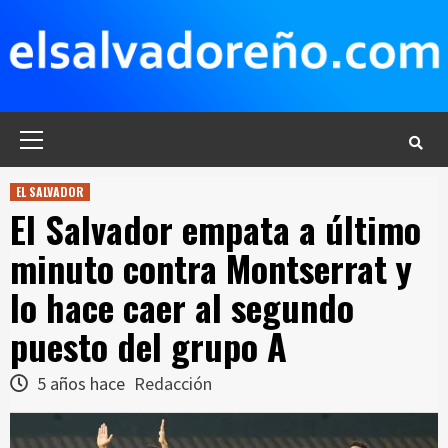
Saltar
al
contenido
Menú
principal
EL SALVADOR
El Salvador empata a último
minuto contra Montserrat y
lo hace caer al segundo
puesto del grupo A
5 años hace
Redacción