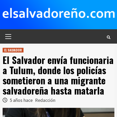
Saltar
al
contenido
Menú
principal
EL SALVADOR
El Salvador envía funcionaria
a Tulum, donde los policías
sometieron a una migrante
salvadoreña hasta matarla
5 años hace
Redacción