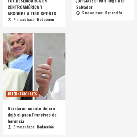
FOX DESEMBARCA EN
¡OFICIAL! El VAR llega a El
CENTROAMÉRICA Y
Salvador
ABSORBE A TIGO SPORTS
5 meses hace
Redacción
4 meses hace
Redacción
INTERNACIONALES
Revelaron cuánto dinero
dejó el papa Francisco de
herencia
5 meses hace
Redacción