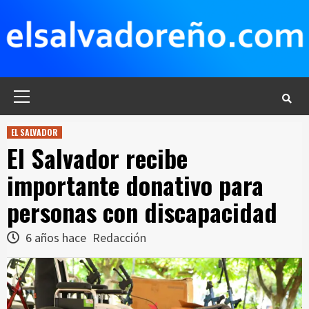
Saltar
al
contenido
Menú
principal
EL SALVADOR
El Salvador recibe
importante donativo para
personas con discapacidad
6 años hace
Redacción