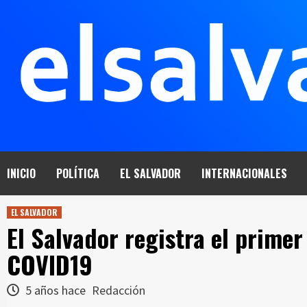
Saltar
al
contenido
INICIO
POLÍTICA
EL SALVADOR
INTERNACIONALES
EL SALVADOR
El Salvador registra el primer
COVID19
5 años hace
Redacción