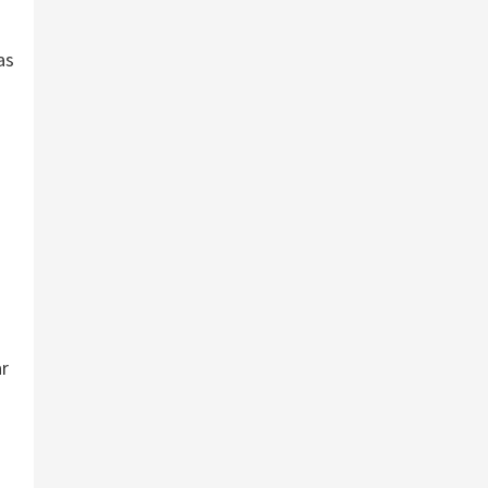
as
ar