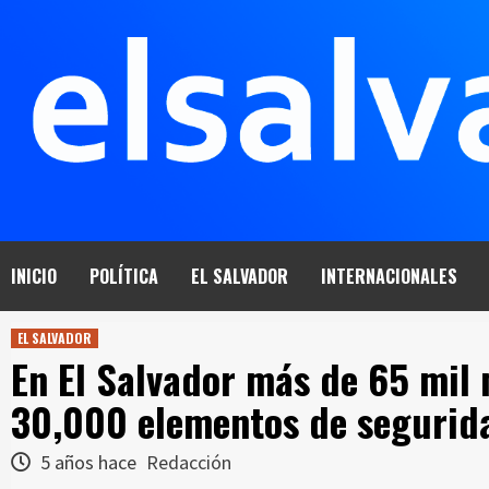
Saltar
al
contenido
INICIO
POLÍTICA
EL SALVADOR
INTERNACIONALES
EL SALVADOR
En El Salvador más de 65 mil
30,000 elementos de segurid
5 años hace
Redacción