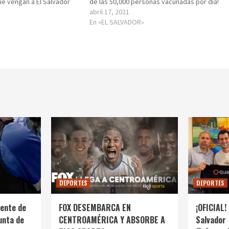
e vengan a El Salvador
de las 50,000 personas vacunadas por día!
abril 17, 2021
En «EL SALVADOR»
DEPORTES
DEPORTES
ente de
FOX DESEMBARCA EN
¡OFICIAL! 
unta de
CENTROAMÉRICA Y ABSORBE A
Salvador