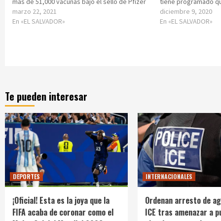
más de 51,000 vacunas bajo el sello de Pfizer
tiene programado qu
marzo 22, 2021
diciembre 9, 2020
En «EL SALVADOR»
En «EL SALVADOR»
Te pueden interesar
DEPORTES
INTERNACIONALES
¡Oficial! Esta es la joya que la
Ordenan arresto de ag
FIFA acaba de coronar como el
ICE tras amenazar a p