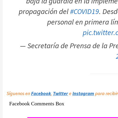
baja la guardia en la impleme
propagación del
#COVID19
. Desd
personal en primera lín
pic.twitter
— Secretaría de Prensa de la P
Síguenos en
Facebook
,
Twitter
e
Instagram
para recibir
Facebook Comments Box