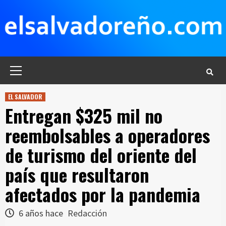
Saltar
al
contenido
Menú
principal
EL SALVADOR
Entregan $325 mil no
reembolsables a operadores
de turismo del oriente del
país que resultaron
afectados por la pandemia
6 años hace
Redacción