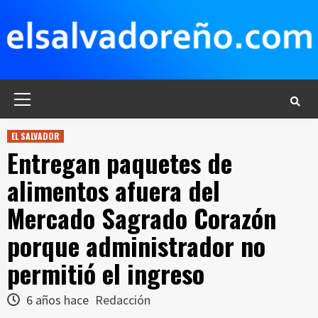
Saltar
al
contenido
Menú
principal
EL SALVADOR
Entregan paquetes de
alimentos afuera del
Mercado Sagrado Corazón
porque administrador no
permitió el ingreso
6 años hace
Redacción