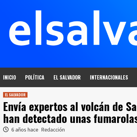
Saltar
al
contenido
INICIO
POLÍTICA
EL SALVADOR
INTERNACIONALES
EL SALVADOR
Envía expertos al volcán de S
han detectado unas fumarola
6 años hace
Redacción