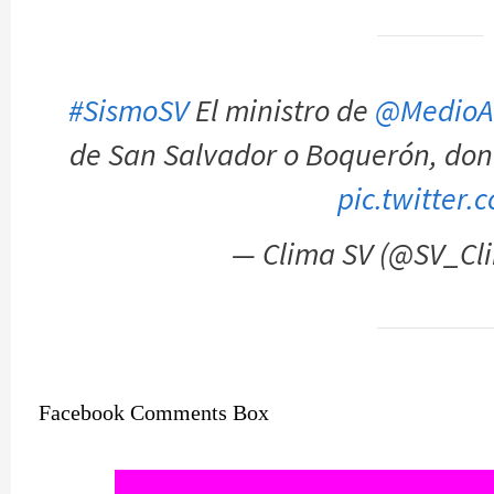
#SismoSV
El ministro de
@MedioA
de San Salvador o Boquerón, don
pic.twitter
— Clima SV (@SV_Cl
Facebook Comments Box