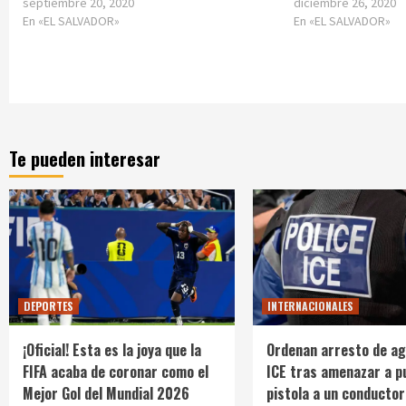
septiembre 20, 2020
diciembre 26, 2020
En «EL SALVADOR»
En «EL SALVADOR»
Te pueden interesar
DEPORTES
INTERNACIONALES
¡Oficial! Esta es la joya que la
Ordenan arresto de ag
FIFA acaba de coronar como el
ICE tras amenazar a p
Mejor Gol del Mundial 2026
pistola a un conductor