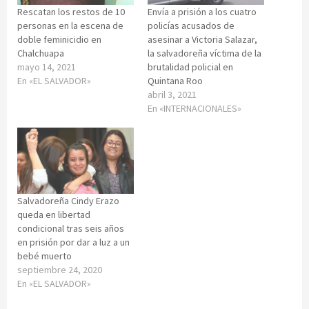
Rescatan los restos de 10
Envía a prisión a los cuatro
personas en la escena de
policías acusados de
doble feminicidio en
asesinar a Victoria Salazar,
Chalchuapa
la salvadoreña víctima de la
mayo 14, 2021
brutalidad policial en
En «EL SALVADOR»
Quintana Roo
abril 3, 2021
En «INTERNACIONALES»
Salvadoreña Cindy Erazo
queda en libertad
condicional tras seis años
en prisión por dar a luz a un
bebé muerto
septiembre 24, 2020
En «EL SALVADOR»