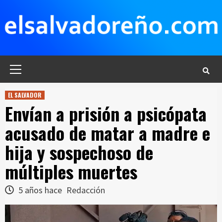
Saltar
al
contenido
Menú
principal
EL SALVADOR
Envían a prisión a psicópata
acusado de matar a madre e
hija y sospechoso de
múltiples muertes
5 años hace
Redacción