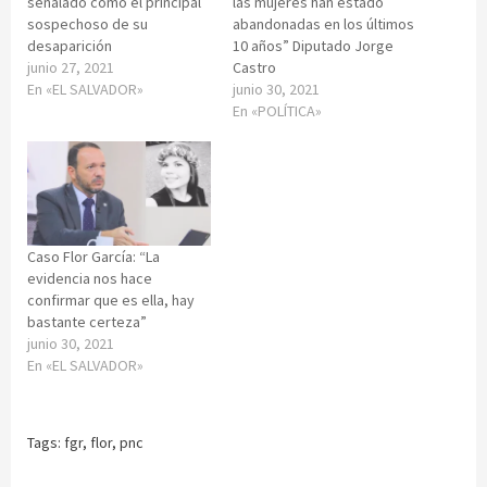
señalado como el principal
las mujeres han estado
sospechoso de su
abandonadas en los últimos
desaparición
10 años” Diputado Jorge
junio 27, 2021
Castro
En «EL SALVADOR»
junio 30, 2021
En «POLÍTICA»
Caso Flor García: “La
evidencia nos hace
confirmar que es ella, hay
bastante certeza”
junio 30, 2021
En «EL SALVADOR»
Tags:
fgr
,
flor
,
pnc