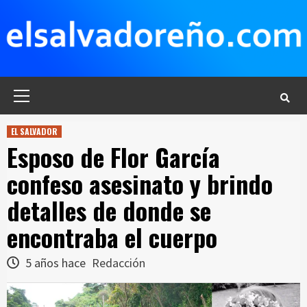
Saltar
al
contenido
Menú
principal
EL SALVADOR
Esposo de Flor García
confeso asesinato y brindo
detalles de donde se
encontraba el cuerpo
5 años hace
Redacción