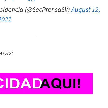
residencia (@SecPrensaSV)
August 12,
2021
1470857