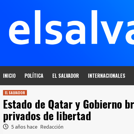
Saltar
al
contenido
INICIO
POLÍTICA
EL SALVADOR
INTERNACIONALES
EL SALVADOR
Estado de Qatar y Gobierno br
privados de libertad
5 años hace
Redacción