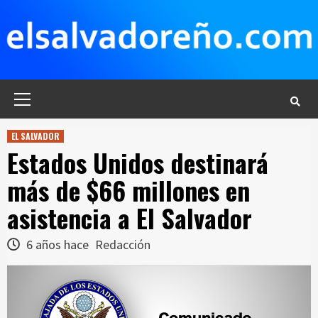
Saltar
al
contenido
Menú
principal
EL SALVADOR
Estados Unidos destinará
más de $66 millones en
asistencia a El Salvador
6 años hace
Redacción