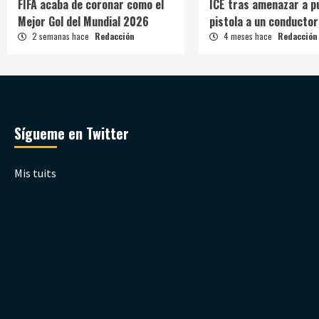
FIFA acaba de coronar como el
ICE tras amenazar a p
Mejor Gol del Mundial 2026
pistola a un conductor
2 semanas hace
Redacción
4 meses hace
Redacción
Sígueme en Twitter
Mis tuits