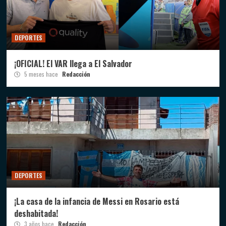
DEPORTES
¡OFICIAL! El VAR llega a El Salvador
5 meses hace
Redacción
DEPORTES
¡La casa de la infancia de Messi en Rosario está
deshabitada!
3 años hace
Redacción