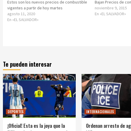
Estos son los nuevos precios de combustible
Bajan Precios de co
vigentes a partir de hoy martes
noviembre 9, 2015
agosto 11, 2020
En «EL SALVADOR»
En «EL SALVADOR»
Te pueden interesar
DEPORTES
INTERNACIONALES
¡Oficial! Esta es la joya que la
Ordenan arresto de ag