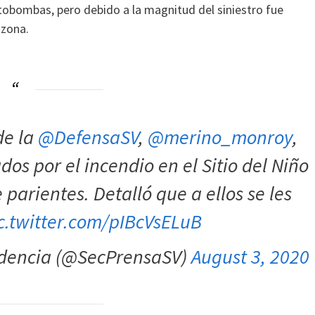
otobombas, pero debido a la magnitud del siniestro fue
 zona.
de la
@DefensaSV
,
@merino_monroy
,
os por el incendio en el Sitio del Niño
parientes. Detalló que a ellos se les
c.twitter.com/pIBcVsELuB
sidencia (@SecPrensaSV)
August 3, 2020