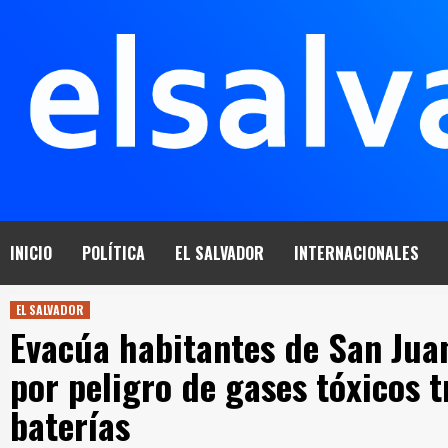
Saltar
al
contenido
INICIO
POLÍTICA
EL SALVADOR
INTERNACIONALES
EL SALVADOR
Evacúa habitantes de San Juan
por peligro de gases tóxicos t
baterías