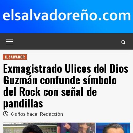
Saltar
al
contenido
Menú
principal
EL SALVADOR
Exmagistrado Ulices del Dios
Guzmán confunde símbolo
del Rock con señal de
pandillas
6 años hace
Redacción