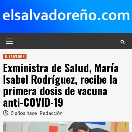
Saltar
al
contenido
Menú
principal
EL SALVADOR
Exministra de Salud, María
Isabel Rodríguez, recibe la
primera dosis de vacuna
anti-COVID-19
5 años hace
Redacción