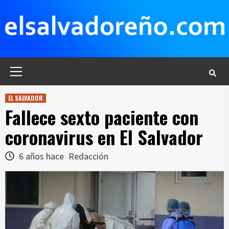
Saltar
al
contenido
Menú
principal
EL SALVADOR
Fallece sexto paciente con
coronavirus en El Salvador
6 años hace
Redacción