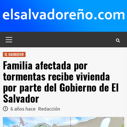
Saltar
al
contenido
Menú
principal
EL SALVADOR
Familia afectada por
tormentas recibe vivienda
por parte del Gobierno de El
Salvador
6 años hace
Redacción