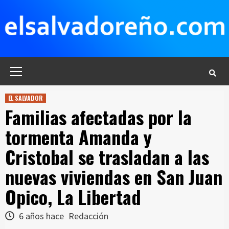
Saltar
al
contenido
Menú
principal
EL SALVADOR
Familias afectadas por la
tormenta Amanda y
Cristobal se trasladan a las
nuevas viviendas en San Juan
Opico, La Libertad
6 años hace
Redacción