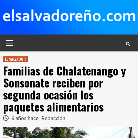
Saltar
al
contenido
Menú
principal
EL SALVADOR
Familias de Chalatenango y
Sonsonate reciben por
segunda ocasión los
paquetes alimentarios
6 años hace
Redacción