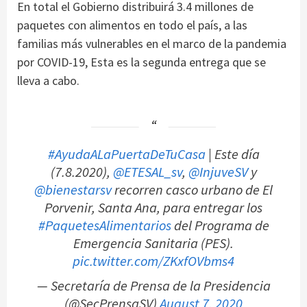
En total el Gobierno distribuirá 3.4 millones de
paquetes con alimentos en todo el país, a las
familias más vulnerables en el marco de la pandemia
por COVID-19, Esta es la segunda entrega que se
lleva a cabo.
#AyudaALaPuertaDeTuCasa
| Este día
(7.8.2020),
@ETESAL_sv
,
@InjuveSV
y
@bienestarsv
recorren casco urbano de El
Porvenir, Santa Ana, para entregar los
#PaquetesAlimentarios
del Programa de
Emergencia Sanitaria (PES).
pic.twitter.com/ZKxfOVbms4
— Secretaría de Prensa de la Presidencia
(@SecPrensaSV)
August 7, 2020