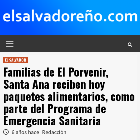
Saltar
al
contenido
Menú
principal
EL SALVADOR
Familias de El Porvenir,
Santa Ana reciben hoy
paquetes alimentarios, como
parte del Programa de
Emergencia Sanitaria
6 años hace
Redacción