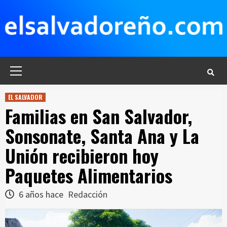
Saltar
al
contenido
Menú
principal
EL SALVADOR
Familias en San Salvador,
Sonsonate, Santa Ana y La
Unión recibieron hoy
Paquetes Alimentarios
6 años hace
Redacción