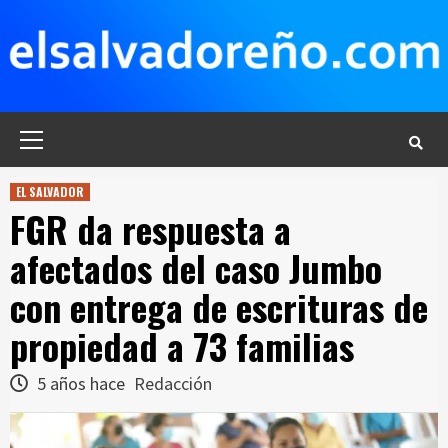
Saltar
al
contenido
Menú
principal
EL SALVADOR
FGR da respuesta a
afectados del caso Jumbo
con entrega de escrituras de
propiedad a 73 familias
5 años hace
Redacción