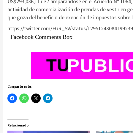
US$293,036,117.37 amparándose en el Acuerdo N° 1064, s
actividad de comercialización de prendas de vestir en g
que goza del beneficio de exención de impuestos sobre 
https://twitter.com/FGR_SV/status/1295124308419923
Facebook Comments Box
Comparte esto:
Relacionado