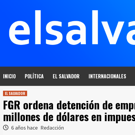
Saltar
al
contenido
INICIO
POLÍTICA
EL SALVADOR
INTERNACIONALES
EL SALVADOR
FGR ordena detención de empr
millones de dólares en impue
6 años hace
Redacción