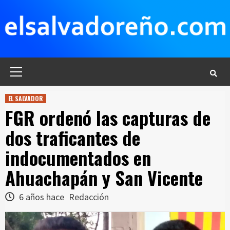
Saltar
al
contenido
Menú
principal
EL SALVADOR
FGR ordenó las capturas de
dos traficantes de
indocumentados en
Ahuachapán y San Vicente
6 años hace
Redacción