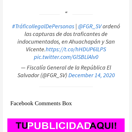
#TráficoIlegalDePersonas
|
@FGR_SV
ordenó
las capturas de dos traficantes de
indocumentados, en Ahuachapán y San
Vicente.
https://t.co/hHDUP6lLPS
pic.twitter.com/GlSBLlAlv0
— Fiscalía General de la República El
Salvador (@FGR_SV)
December 14, 2020
Facebook Comments Box