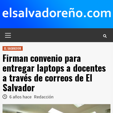
Saltar
al
contenido
Menú
principal
EL SALVADOR
Firman convenio para
entregar laptops a docentes
a través de correos de El
Salvador
6 años hace
Redacción