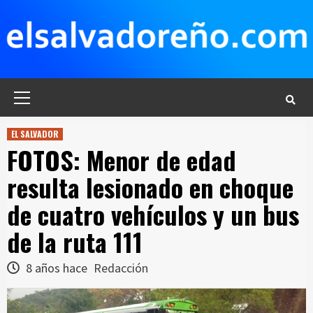
Saltar
al
contenido
Menú
principal
EL SALVADOR
FOTOS: Menor de edad
resulta lesionado en choque
de cuatro vehículos y un bus
de la ruta 111
8 años hace
Redacción