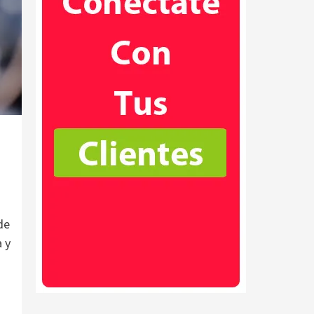
de
 y