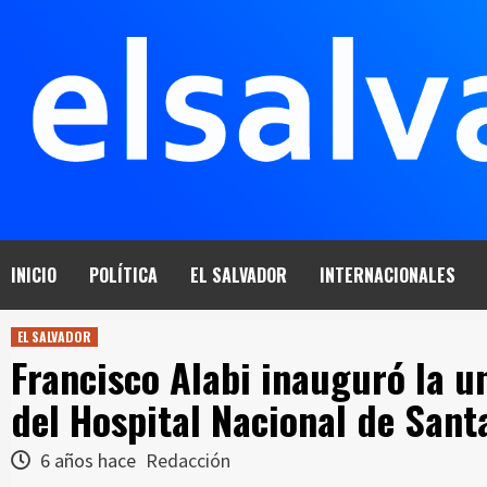
Saltar
al
contenido
INICIO
POLÍTICA
EL SALVADOR
INTERNACIONALES
EL SALVADOR
Francisco Alabi inauguró la u
del Hospital Nacional de Sant
6 años hace
Redacción