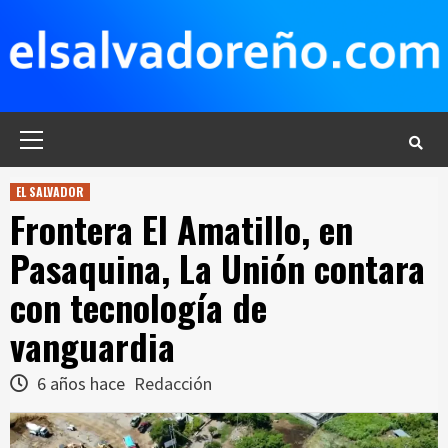
Saltar
al
contenido
Menú
principal
EL SALVADOR
Frontera El Amatillo, en
Pasaquina, La Unión contara
con tecnología de
vanguardia
6 años hace
Redacción