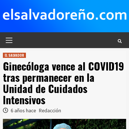
Saltar
al
contenido
Menú
principal
EL SALVADOR
Ginecóloga vence al COVID19
tras permanecer en la
Unidad de Cuidados
Intensivos
6 años hace
Redacción