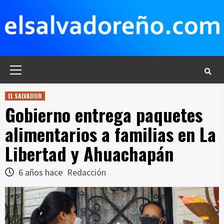
Saltar
al
contenido
Menú
principal
EL SALVADOR
Gobierno entrega paquetes
alimentarios a familias en La
Libertad y Ahuachapán
6 años hace
Redacción