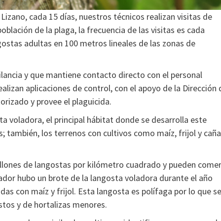
izano, cada 15 días, nuestros técnicos realizan visitas de
blación de la plaga, la frecuencia de las visitas es cada
gostas adultas en 100 metros lineales de las zonas de
lancia y que mantiene contacto directo con el personal
lizan aplicaciones de control, con el apoyo de la Dirección 
rizado y provee el plaguicida.
a voladora, el principal hábitat donde se desarrolla este
; también, los terrenos con cultivos como maíz, frijol y caña
llones de langostas por kilómetro cuadrado y pueden come
vador hubo un brote de la langosta voladora durante el año
as con maíz y frijol. Esta langosta es polífaga por lo que s
pastos y de hortalizas menores.