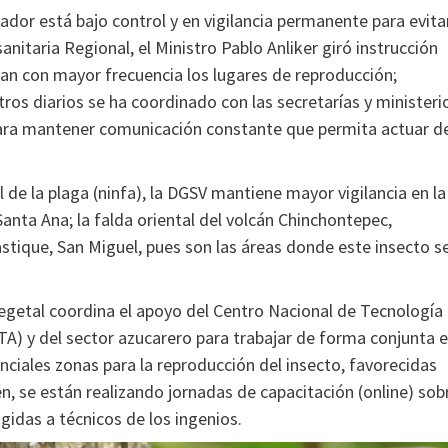
vador está bajo control y en vigilancia permanente para evita
sanitaria Regional, el Ministro Pablo Anliker giró instrucción
ilan con mayor frecuencia los lugares de reproducción;
os diarios se ha coordinado con las secretarías y ministeri
para mantener comunicación constante que permita actuar d
l de la plaga (ninfa), la DGSV mantiene mayor vigilancia en la
nta Ana; la falda oriental del volcán Chinchontepec,
astique, San Miguel, pues son las áreas donde este insecto s
Vegetal coordina el apoyo del Centro Nacional de Tecnología
A) y del sector azucarero para trabajar de forma conjunta 
enciales zonas para la reproducción del insecto, favorecidas
, se están realizando jornadas de capacitación (online) sob
igidas a técnicos de los ingenios.