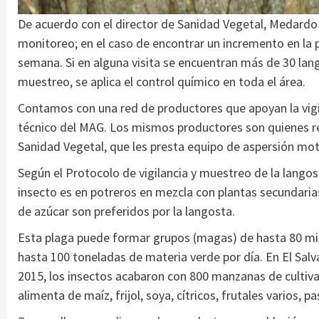
De acuerdo con el director de Sanidad Vegetal, Medardo L
monitoreo; en el caso de encontrar un incremento en la po
semana. Si en alguna visita se encuentran más de 30 lan
muestreo, se aplica el control químico en toda el área.
Contamos con una red de productores que apoyan la vigi
técnico del MAG. Los mismos productores son quienes rea
Sanidad Vegetal, que les presta equipo de aspersión moto
Según el Protocolo de vigilancia y muestreo de la langost
insecto es en potreros en mezcla con plantas secundarias
de azúcar son preferidos por la langosta.
Esta plaga puede formar grupos (magas) de hasta 80 mi
hasta 100 toneladas de materia verde por día. En El Sal
2015, los insectos acabaron con 800 manzanas de cultivad
alimenta de maíz, frijol, soya, cítricos, frutales varios, 