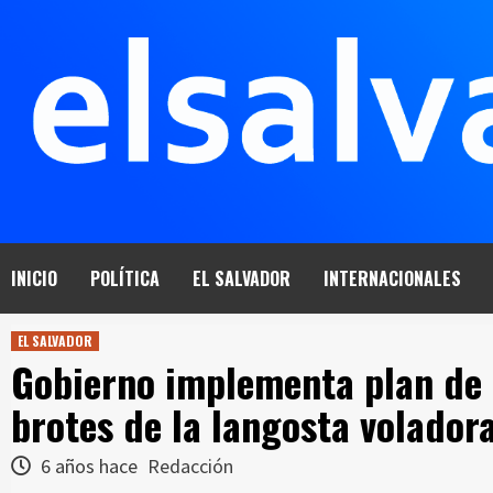
Saltar
al
contenido
INICIO
POLÍTICA
EL SALVADOR
INTERNACIONALES
EL SALVADOR
Gobierno implementa plan de 
brotes de la langosta volador
6 años hace
Redacción