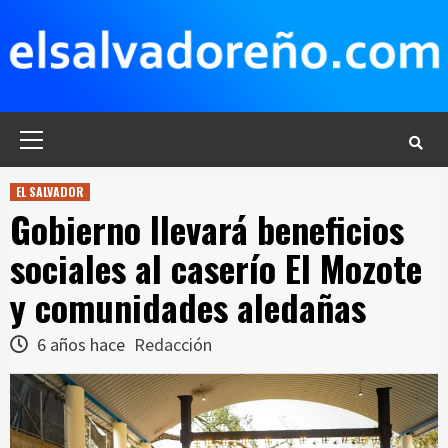
Saltar
al
contenido
Menú
principal
EL SALVADOR
Gobierno llevará beneficios
sociales al caserío El Mozote
y comunidades aledañas
6 años hace
Redacción