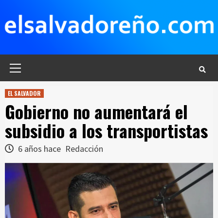
Saltar
al
contenido
Menú
principal
EL SALVADOR
Gobierno no aumentará el
subsidio a los transportistas
6 años hace
Redacción