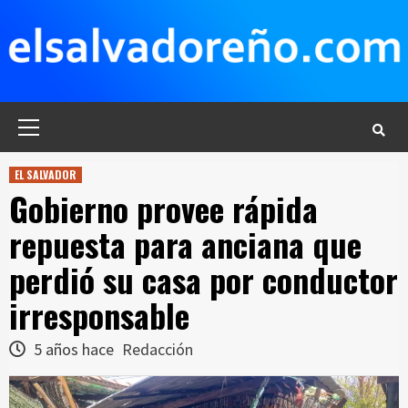
Saltar
al
contenido
Menú
principal
EL SALVADOR
Gobierno provee rápida
repuesta para anciana que
perdió su casa por conductor
irresponsable
5 años hace
Redacción