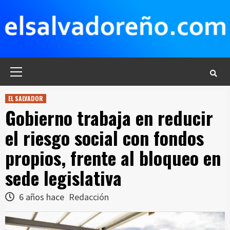
Saltar
al
contenido
Menú
principal
EL SALVADOR
Gobierno trabaja en reducir
el riesgo social con fondos
propios, frente al bloqueo en
sede legislativa
6 años hace
Redacción