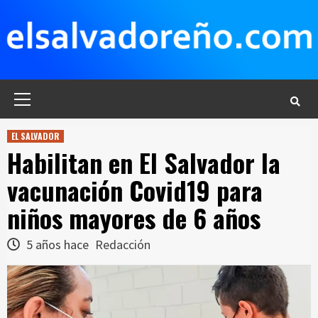
Saltar
al
contenido
Menú
principal
EL SALVADOR
Habilitan en El Salvador la
vacunación Covid19 para
niños mayores de 6 años
5 años hace
Redacción