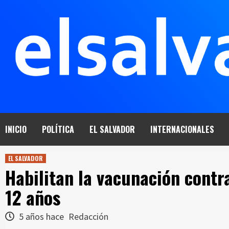
Saltar
al
contenido
INICIO
POLÍTICA
EL SALVADOR
INTERNACIONALES
EL SALVADOR
Habilitan la vacunación contr
12 años
5 años hace
Redacción