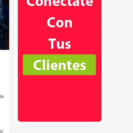
ia
ir