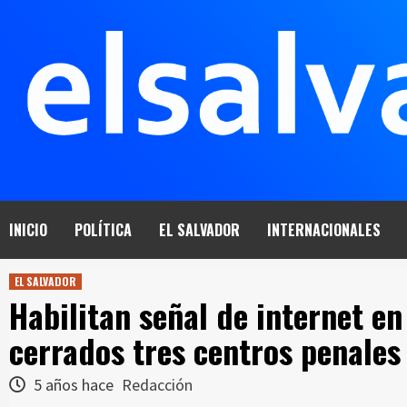
Saltar
al
contenido
INICIO
POLÍTICA
EL SALVADOR
INTERNACIONALES
EL SALVADOR
Habilitan señal de internet en
cerrados tres centros penales
5 años hace
Redacción