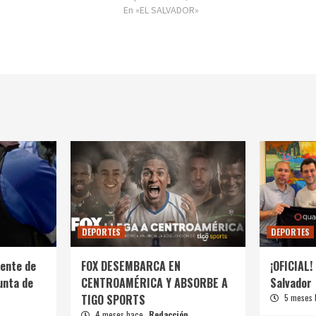
En «EL SALVADOR»
DEPORTES
DEPORTES
ente de
FOX DESEMBARCA EN
¡OFICIAL! 
unta de
CENTROAMÉRICA Y ABSORBE A
Salvador
TIGO SPORTS
5 meses
4 meses hace
Redacción