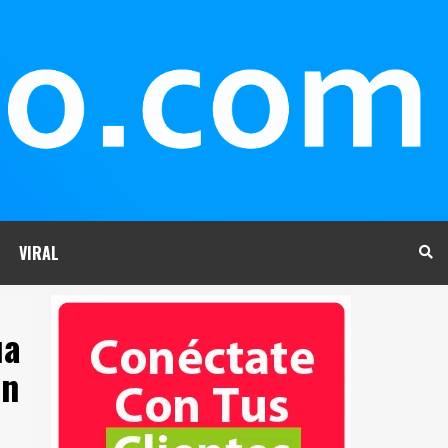
VIRAL
ua
en