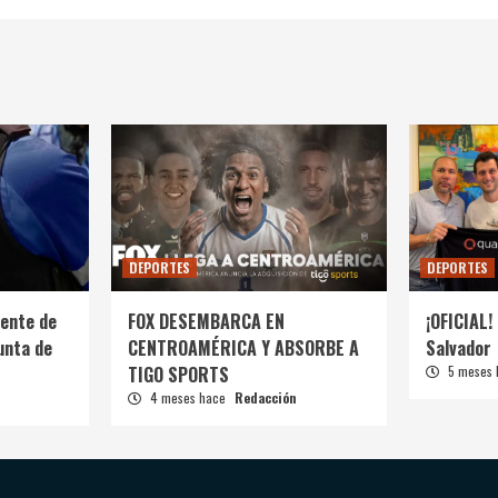
DEPORTES
DEPORTES
ente de
FOX DESEMBARCA EN
¡OFICIAL! 
unta de
CENTROAMÉRICA Y ABSORBE A
Salvador
TIGO SPORTS
5 meses
4 meses hace
Redacción