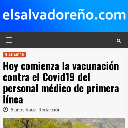
Saltar
al
contenido
Menú
principal
EL SALVADOR
Hoy comienza la vacunación
contra el Covid19 del
personal médico de primera
línea
5 años hace
Redacción